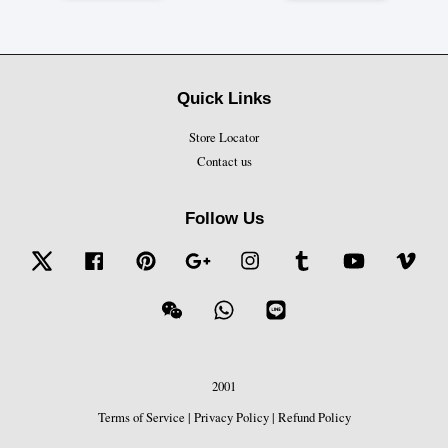
Quick Links
Store Locator
Contact us
Follow Us
Twitter
Facebook
Pinterest
Google
Instagram
Tumblr
YouTube
Vime
Wechat
Whatsapp
Line
2001
Terms of Service
|
Privacy Policy
|
Refund Policy