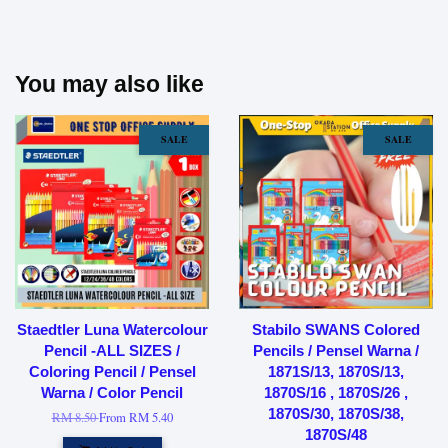
You may also like
SALE
SALE
Staedtler Luna Watercolour
Stabilo SWANS Colored
Pencil -ALL SIZES /
Pencils / Pensel Warna /
Coloring Pencil / Pensel
1871S/13, 1870S/13,
Warna / Color Pencil
1870S/16 , 1870S/26 ,
1870S/30, 1870S/38,
RM 8.50
From
RM 5.40
1870S/48