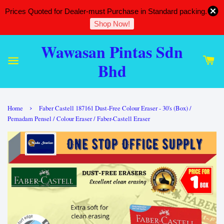
Prices Quoted for Dealer-must Purchase in Standard packing.
Shop Now!
Wawasan Pintas Sdn
Bhd
›
Home
Faber Castell 187161 Dust-Free Colour Eraser - 30's (Box) /
Pemadam Pensel / Colour Eraser / Faber-Castell Eraser