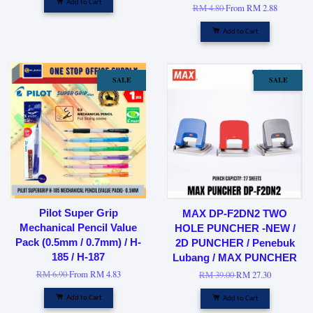
Add to Cart
RM 4.80
From
RM 2.88
Add to Cart
SALE
SALE
Pilot Super Grip
MAX DP-F2DN2 TWO
Mechanical Pencil Value
HOLE PUNCHER -NEW /
Pack (0.5mm / 0.7mm) / H-
2D PUNCHER / Penebuk
185 / H-187
Lubang / MAX PUNCHER
RM 6.90
From
RM 4.83
RM 39.00
RM 27.30
Add to Cart
Add to Cart