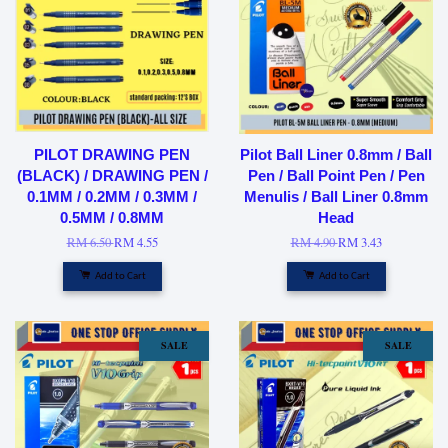
PILOT DRAWING PEN
Pilot Ball Liner 0.8mm / Ball
(BLACK) / DRAWING PEN /
Pen / Ball Point Pen / Pen
0.1MM / 0.2MM / 0.3MM /
Menulis / Ball Liner 0.8mm
0.5MM / 0.8MM
Head
RM 6.50
RM 4.55
RM 4.90
RM 3.43
Add to Cart
Add to Cart
SALE
SALE