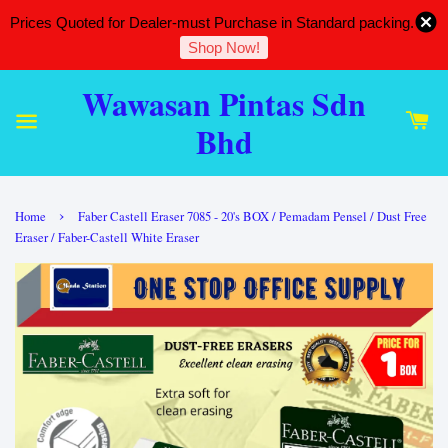
Prices Quoted for Dealer-must Purchase in Standard packing.
Shop Now!
Wawasan Pintas Sdn
Bhd
›
Home
Faber Castell Eraser 7085 - 20's BOX / Pemadam Pensel / Dust Free
Eraser / Faber-Castell White Eraser