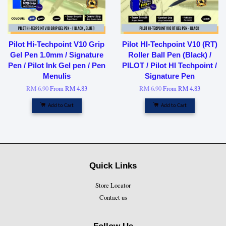
Pilot Hi-Techpoint V10 Grip
Pilot HI-Techpoint V10 (RT)
Gel Pen 1.0mm / Signature
Roller Ball Pen (Black) /
Pen / Pilot Ink Gel pen / Pen
PILOT / Pilot HI Techpoint /
Menulis
Signature Pen
RM 6.90
From
RM 4.83
RM 6.90
From
RM 4.83
Add to Cart
Add to Cart
Quick Links
Store Locator
Contact us