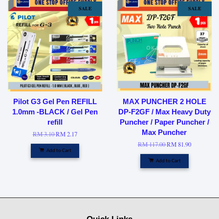
SALE
SALE
Pilot G3 Gel Pen REFILL
MAX PUNCHER 2 HOLE
1.0mm -BLACK / Gel Pen
DP-F2GF / Max Heavy Duty
refill
Puncher / Paper Puncher /
Max Puncher
RM 3.10
RM 2.17
RM 117.00
RM 81.90
Add to Cart
Add to Cart