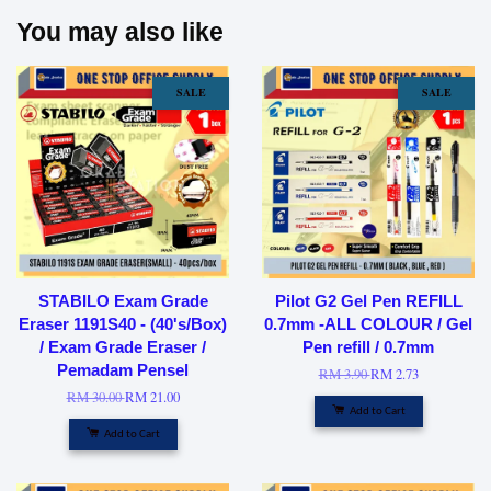
You may also like
SALE
SALE
STABILO Exam Grade
Pilot G2 Gel Pen REFILL
Eraser 1191S40 - (40's/Box)
0.7mm -ALL COLOUR / Gel
/ Exam Grade Eraser /
Pen refill / 0.7mm
Pemadam Pensel
RM 3.90
RM 2.73
RM 30.00
RM 21.00
Add to Cart
Add to Cart