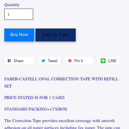
Quantity
Buy Now
Add to Cart
Share
Tweet
Pin it
LINE
FABER-CASTELL OVAL CORRECTION TAPE WITH REFILL
SET
PRICE STATED IS FOR 1 CARD
STANDARD PACKING=12'S/BOX
The Correction Tape provides excellent coverage with smooth
adhesion on all paper surfaces including fax paper. The tape can