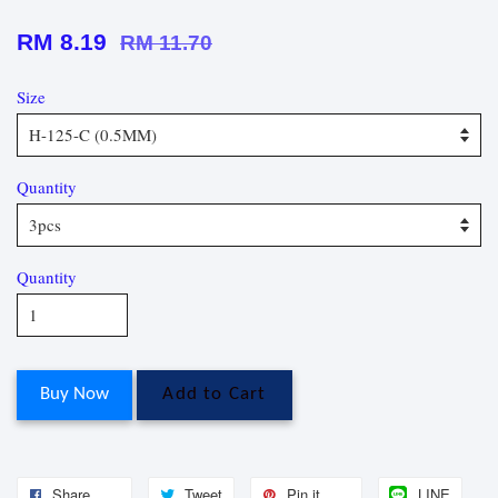
RM 8.19
RM 11.70
Size
Quantity
Quantity
Buy Now
Add to Cart
Share
Tweet
Pin it
LINE