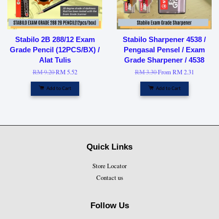
Stabilo 2B 288/12 Exam
Stabilo Sharpener 4538 /
Grade Pencil (12PCS/BX) /
Pengasal Pensel / Exam
Alat Tulis
Grade Sharpener / 4538
RM 9.20
RM 5.52
RM 3.30
From
RM 2.31
Add to Cart
Add to Cart
Quick Links
Store Locator
Contact us
Follow Us