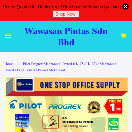
Prices Quoted for Dealer-must Purchase in Standard packing.
Shop Now!
Wawasan Pintas Sdn
Bhd
›
Home
Pilot Progrex Mechanical Pencil (H-125 / H-127) / Mechanical
Pencil / Pilot Pencil / Pensel Mekanikal