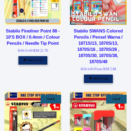
Stabilo Fineliner Point 88 -
Stabilo SWANS Colored
10'S BOX / 0.4mm / Colour
Pencils / Pensel Warna /
Pencils / Needle Tip Point
1871S/13, 1870S/13,
1870S/16 , 1870S/26 ,
RM 31.00
RM 21.70
1870S/30, 1870S/38,
Add to Cart
1870S/48
RM 4.80
From
RM 2.88
Add to Cart
SALE
SALE